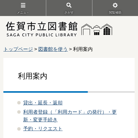
メニュ－
さがす
閲覧補助
トップページ
>
図書館を使う
> 利用案内
利用案内
貸出・延長・返却
利用者登録（「利用カード」の発行）・更
新・変更手続き
予約・リクエスト