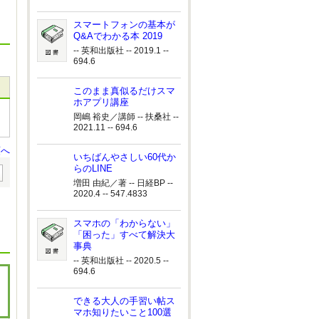
スマートフォンの基本が
Q&Aでわかる本 2019
-- 英和出版社 -- 2019.1 --
694.6
このまま真似るだけスマ
ホアプリ講座
岡嶋 裕史／講師 -- 扶桑社 --
2021.11 -- 694.6
頭へ
いちばんやさしい60代か
らのLINE
増田 由紀／著 -- 日経BP --
2020.4 -- 547.4833
スマホの「わからない」
「困った」すべて解決大
事典
-- 英和出版社 -- 2020.5 --
694.6
できる大人の手習い帖ス
マホ知りたいこと100選