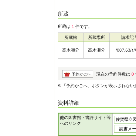
所蔵
所蔵は
1
件です。
所蔵館
所蔵場所
請求記
高木瀬分
高木瀬分
/007.63/ｲ/
現在の予約件数は
0
予約かごへ
※「予約かごへ」ボタンが表示されない
資料詳細
他の図書館・書評サイト等
佐賀県立
へのリンク
読書メ