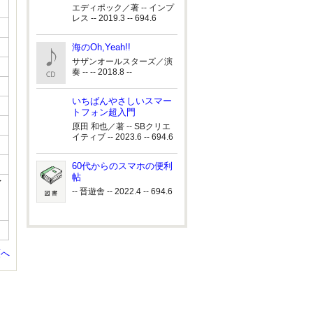
エディポック／著 -- インプ
レス -- 2019.3 -- 694.6
海のOh,Yeah!!
サザンオールスターズ／演
奏 -- -- 2018.8 --
いちばんやさしいスマー
トフォン超入門
原田 和也／著 -- SBクリエ
イティブ -- 2023.6 -- 694.6
60代からのスマホの便利
帖
イ
-- 晋遊舎 -- 2022.4 -- 694.6
頭へ