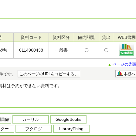
号
資料コード
資料区分
館内閲覧
貸出
WEB書棚
ﾑﾗｻｷ
0114960438
一般書
〇
〇
ページの先
件です。
このページのURLをコピーする。
本棚へ
資料は予約ができない資料です。
図書館
カーリル
GoogleBooks
ーター
ブクログ
LibraryThing