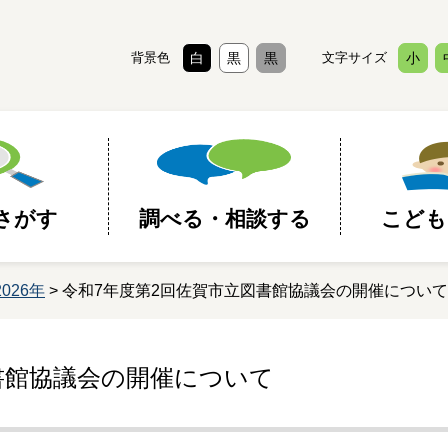
背景色
白
黒
黒
文字サイズ
小
さがす
調べる・相談する
こども
2026年
> 令和7年度第2回佐賀市立図書館協議会の開催について
書館協議会の開催について